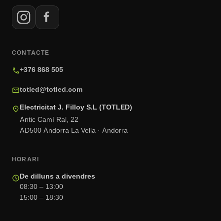
CONTACTE
+376 868 505
call
totled@totled.com
mail
Electricitat J. Filloy S.L (TOTLED)
location_on
Antic Camí Ral, 22
AD500 Andorra La Vella · Andorra
HORARI
De dilluns a divendres
schedule
08:30 – 13:00
15:00 – 18:30