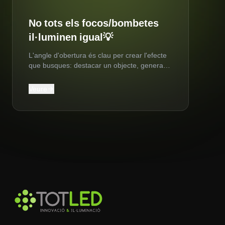
No tots els focos/bombetes
il·luminen igual💡
L'angle d'obertura és clau per crear l'efecte
que busques: destacar un objecte, generar
una llum uniforme o aportar amplitud a
l'espai. 🔑
Veure
arrow_forward